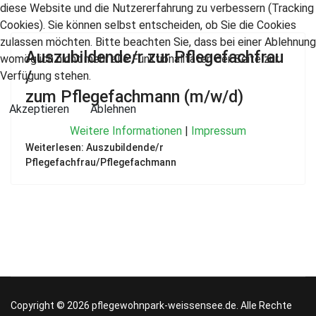
diese Website und die Nutzererfahrung zu verbessern (Tracking
Cookies). Sie können selbst entscheiden, ob Sie die Cookies
zulassen möchten. Bitte beachten Sie, dass bei einer Ablehnung
Auszubildende/r zur Pflegefachfrau
womöglich nicht mehr alle Funktionalitäten der Seite zur
/
Verfügung stehen.
zum Pflegefachmann (m/w/d)
Akzeptieren
Ablehnen
Weitere Informationen
|
Impressum
Weiterlesen: Auszubildende/r
Pflegefachfrau/Pflegefachmann
Copyright © 2026 pflegewohnpark-weissensee.de. Alle Rechte